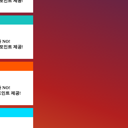
 포인트 제공!
NO!
 포인트 제공!
NO!
포인트 제공!